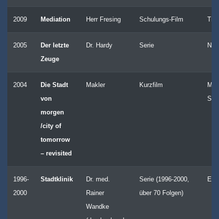
2009
Mediation
Herr Fresing
Schulungs-Film
Trig
2005
Der letzte
Dr. Hardy
Serie
Nov
Zeuge
2004
Die Stadt
Makler
Kurzfilm
Mic
von
Sch
morgen
/city of
tomorrow
– revisited
1996-
Stadtklinik
Dr. med.
Serie (1996-2000,
End
2000
Rainer
über 70 Folgen)
Wandke