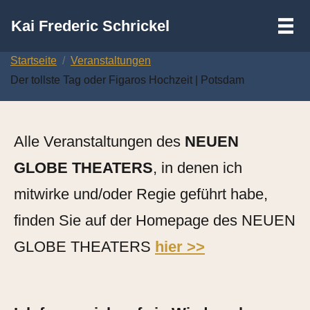
III
Kai Frederic Schrickel
Zum
Startseite
Veranstaltungen
Inhalt
Der tollste Tag oder Figaros Hochzeit | Potsdam
springen
Alle Veranstaltungen des
NEUEN
GLOBE THEATERS
, in denen ich
mitwirke und/oder Regie geführt habe,
finden Sie auf der Homepage des NEUEN
GLOBE THEATERS
hier >>