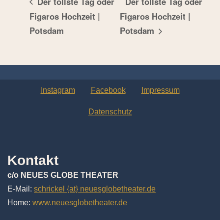
Der tollste Tag oder
Der tollste Tag oder
Figaros Hochzeit |
Figaros Hochzeit |
Potsdam
Potsdam
Instagram
Facebook
Impressum
Datenschutz
Kontakt
c/o NEUES GLOBE THEATER
E-Mail:
schrickel {at} neuesglobetheater.de
Home:
www.neuesglobetheater.de