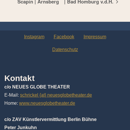
Scapin | Arnsberg
| Bad Homburg v.d.H.
Instagram
Facebook
Impressum
Datenschutz
Kontakt
c/o NEUES GLOBE THEATER
E-Mail:
schrickel {at} neuesglobetheater.de
Home:
www.neuesglobetheater.de
c/o ZAV Künstlervermittlung Berlin Bühne
Peter Junkuhn