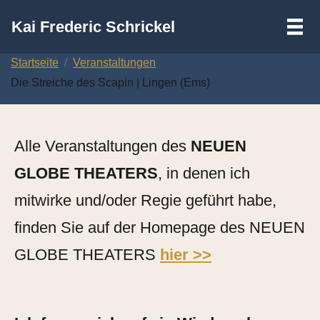
III
Kai Frederic Schrickel
Zum
Startseite
Veranstaltungen
Inhalt
Die Streiche des Scapin | Lingen (Ems)
springen
Alle Veranstaltungen des
NEUEN
GLOBE THEATERS
, in denen ich
mitwirke und/oder Regie geführt habe,
finden Sie auf der Homepage des NEUEN
GLOBE THEATERS
hier >>