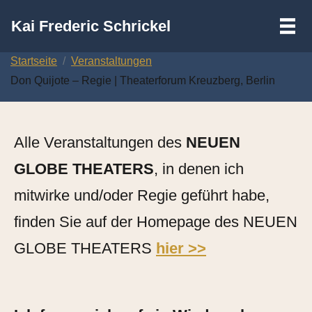
III
Kai Frederic Schrickel
Zum
Startseite
Veranstaltungen
Inhalt
Don Quijote – Regie | Theaterforum Kreuzberg, Berlin
springen
Alle Veranstaltungen des
NEUEN
GLOBE THEATERS
, in denen ich
mitwirke und/oder Regie geführt habe,
finden Sie auf der Homepage des NEUEN
GLOBE THEATERS
hier >>