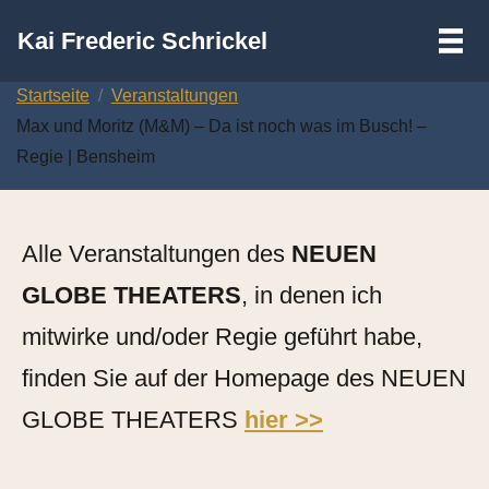
III
Kai Frederic Schrickel
Zum
Startseite
Veranstaltungen
Inhalt
Max und Moritz (M&M) – Da ist noch was im Busch! –
springen
Regie | Bensheim
Alle Veranstaltungen des
NEUEN
GLOBE THEATERS
, in denen ich
mitwirke und/oder Regie geführt habe,
finden Sie auf der Homepage des NEUEN
GLOBE THEATERS
hier >>