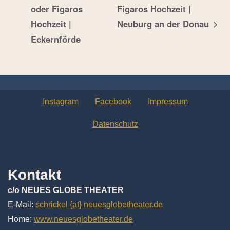
oder Figaros
Figaros Hochzeit |
Hochzeit |
Neuburg an der Donau
Eckernförde
Instagram
Facebook
Impressum
Datenschutz
Kontakt
c/o NEUES GLOBE THEATER
E-Mail:
schrickel {at} neuesglobetheater.de
Home:
www.neuesglobetheater.de