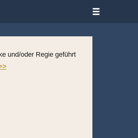
III
rke und/oder Regie geführt
 >>