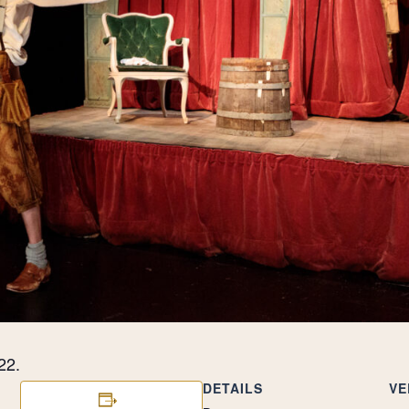
22.
DETAILS
VE