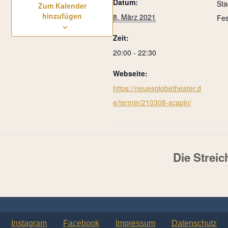
Datum:
Sta
Zum Kalender
hinzufügen
8. März 2021
Fes
Zeit:
20:00 - 22:30
Webseite:
https://neuesglobetheater.d
e/termin/210308-scapin/
Die Strei
Instagram
Facebook
Impressum
Datenschutz