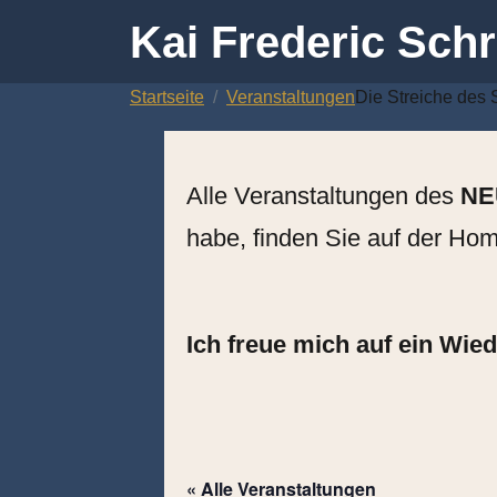
Kai Frederic Schr
Zum
Startseite
Veranstaltungen
Die Streiche des 
Inhalt
springen
Alle Veranstaltungen des
NE
habe, finden Sie auf de
Ich freue mich auf ein Wie
« Alle Veranstaltungen