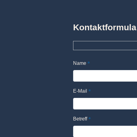
Kontaktformula
*
Name
*
E-Mail
*
Betreff