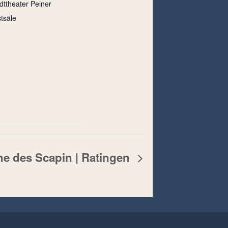
dttheater Peiner
tsäle
che des Scapin | Ratingen