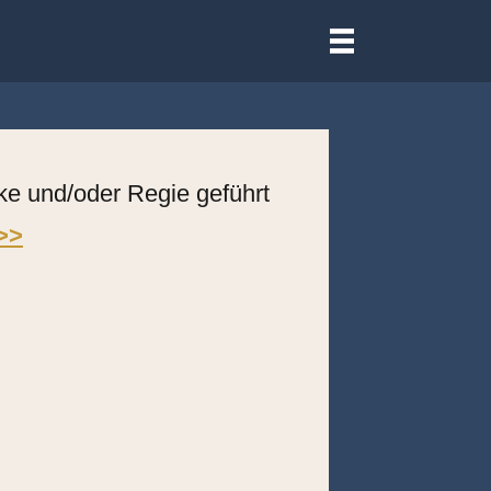
III
rke und/oder Regie geführt
 >>