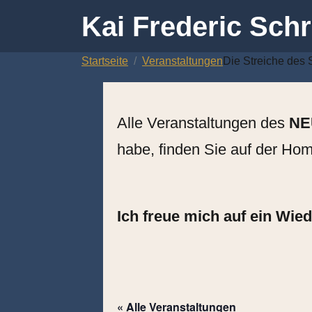
Kai Frederic Schr
Zum
Startseite
Veranstaltungen
Die Streiche des 
Inhalt
springen
Alle Veranstaltungen des
NE
habe, finden Sie auf de
Ich freue mich auf ein Wie
« Alle Veranstaltungen