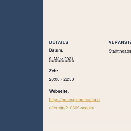
DETAILS
VERANST
Datum:
Stadttheate
9. März 2021
Zeit:
20:00 - 22:30
Webseite:
https://neuesglobetheater.d
e/termin/210309-scapin/